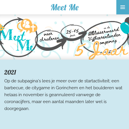
Meet Me
Ga
direct
naar
de
hoofdinhoud
2021
Op de subpagina's lees je meer over de startactiviteit; een
barbecue, de citygame in Gorinchem en het boulderen wat
helaas in november is geannuleerd vanwege de
coronacijfers, maar een aantal maanden later wel is
doorgegaan.