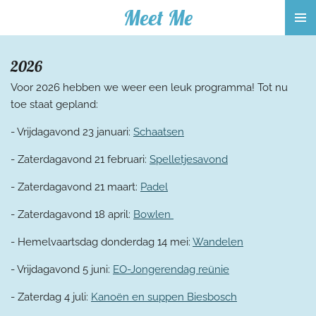
Meet Me
Ga
direct
naar
2026
de
hoofdinhoud
Voor 2026 hebben we weer een leuk programma! Tot nu
toe staat gepland:
- Vrijdagavond 23 januari:
Schaatsen
- Zaterdagavond 21 februari:
Spelletjesavond
- Zaterdagavond 21 maart:
Padel
- Zaterdagavond 18 april:
Bowlen
- Hemelvaartsdag donderdag 14 mei:
Wandelen
- Vrijdagavond 5 juni:
EO-Jongerendag reünie
- Zaterdag 4 juli:
Kanoën en suppen Biesbosch