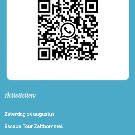
Activiteiten:
Zaterdag 15 augustus
Escape Tour Zaltbommel