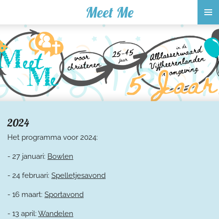
Meet Me
Ga
direct
naar
de
hoofdinhoud
2024
Het programma voor 2024:
- 27 januari:
Bowlen
- 24 februari:
Spelletjesavond
- 16 maart:
Sportavond
- 13 april:
Wandelen