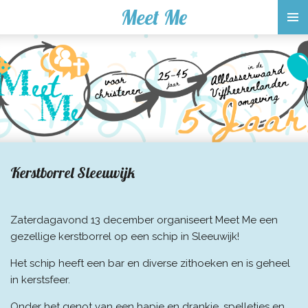
Meet Me
Ga
direct
naar
de
hoofdinhoud
Kerstborrel Sleeuwijk
Zaterdagavond 13 december organiseert Meet Me een
gezellige kerstborrel op een schip in Sleeuwijk!
Het schip heeft een bar en diverse zithoeken en is geheel
in kerstsfeer.
Onder het genot van een hapje en drankje, spelletjes en