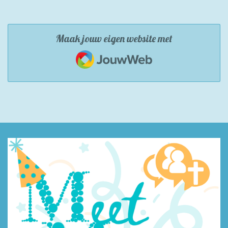
Maak jouw eigen website met
JouwWeb