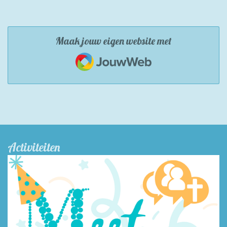
Maak jouw eigen website met
JouwWeb
Activiteiten