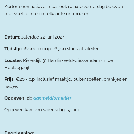
Kortom een actieve, maar ook relaxte zomerdag beleven
met veel
ruimte om elkaar te ontmoeten.
Datum
: zaterdag 22 juni 2024
Tijdstip:
16:00u inloop, 16:30u start activiteiten
Locatie:
Rivierdijk 31 Hardinxveld-Giessendam (In de
Houtzagerij)
Prijs:
€20,- p.p.
inclusief
maaltijd, buitenspellen, drankjes en
hapjes
Opgeven:
zie
aanmeldformulier
Opgeven kan t/m woensdag 19 juni.
Dagplanning: