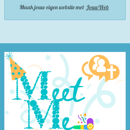
Maak jouw eigen website met
JouwWeb