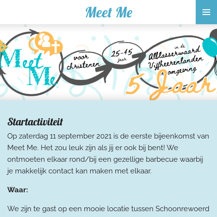
Meet Me
Ga
direct
naar
de
hoofdinhoud
Startactiviteit
Op zaterdag 11 september 2021 is de eerste bijeenkomst van
Meet Me. Het zou leuk zijn als jij er ook bij bent! We
ontmoeten elkaar rond/bij een gezellige barbecue waarbij
je makkelijk contact kan maken met elkaar.
Waar:
We zijn te gast op een mooie locatie tussen Schoonrewoerd