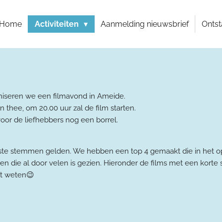
Home
Activiteiten
Aanmelding nieuwsbrief
Onts
niseren we een filmavond in Ameide.
en thee, om 20.00 uur zal de film starten.
 voor de liefhebbers nog een borrel.
este stemmen gelden. We hebben een top 4 gemaakt die in het op
n die al door velen is gezien. Hieronder de films met een korte 
ilt weten😉