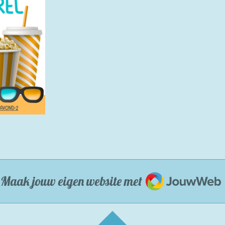
JouwWeb
Maak jouw eigen website met