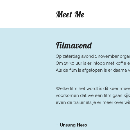
Ga
Meet Me
direct
naar
de
hoofdinhoud
Filmavond
Op zaterdag avond 1 november orga
Om 19.30 uur is er inloop met koffie 
Als de film is afgelopen is er daarna
Welke film het wordt is dit keer me
voorkomen dat we een film gaan kijke
even de trailer als je er meer over w
Unsung Hero