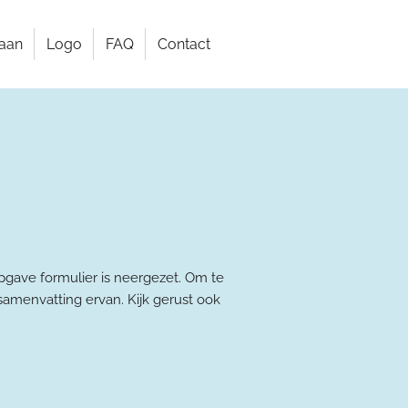
taan
Logo
FAQ
Contact
gave formulier is neergezet. Om te
samenvatting ervan. Kijk gerust ook