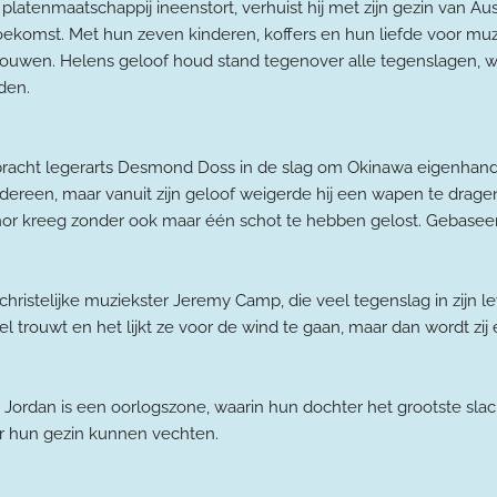
platenmaatschappij ineenstort, verhuist hij met zijn gezin van Au
oekomst. Met hun zeven kinderen, koffers en hun liefde voor muzi
uwen. Helens geloof houd stand tegenover alle tegenslagen, w
den.
racht legerarts Desmond Doss in de slag om Okinawa eigenhandi
n iedereen, maar vanuit zijn geloof weigerde hij een wapen te dr
onor kreeg zonder ook maar één schot te hebben gelost. Gebasee
ristelijke muziekster Jeremy Camp, die veel tegenslag in zijn le
tel trouwt en het lijkt ze voor de wind te gaan, maar dan wordt zij e
 Jordan is een oorlogszone, waarin hun dochter het grootste sla
r hun gezin kunnen vechten.