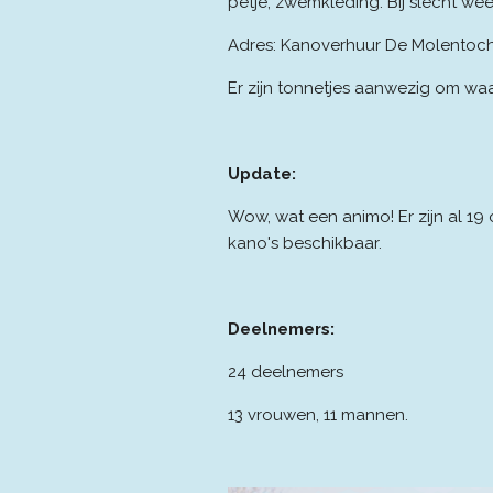
petje, zwemkleding. Bij slecht wee
Adres: Kanoverhuur De Molentocht
Er zijn tonnetjes aanwezig om waa
Update:
Wow, wat een animo! Er zijn al 19
kano's beschikbaar.
Deelnemers:
24 deelnemers
13 vrouwen, 11 mannen.