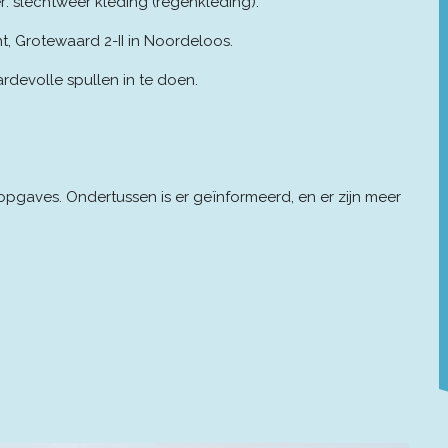
r: slechtweer kleding (regenkleding).
, Grotewaard 2-II in Noordeloos.
rdevolle spullen in te doen.
 opgaves. Ondertussen is er geïnformeerd, en er zijn meer