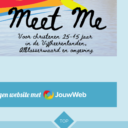
JouwWeb
en website met
TOP