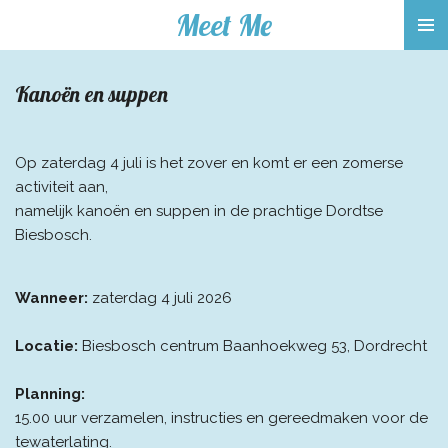
Meet Me
Ga
direct
naar
Kanoën en suppen
de
hoofdinhoud
Op zaterdag 4 juli is het zover en komt er een zomerse
activiteit aan,
namelijk kanoën en suppen in de prachtige Dordtse
Biesbosch.
Wanneer:
zaterdag 4 juli 2026
Locatie:
Biesbosch centrum Baanhoekweg 53, Dordrecht
Planning:
15.00 uur verzamelen, instructies en gereedmaken voor de
tewaterlating.