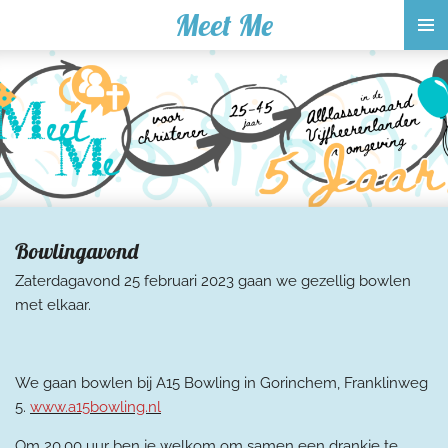
Meet Me
Ga
direct
naar
de
hoofdinhoud
Bowlingavond
Zaterdagavond 25 februari 2023 gaan we gezellig bowlen
met elkaar.
We gaan bowlen bij A15 Bowling in Gorinchem, Franklinweg
5.
www.a15bowling.nl
Om 20.00 uur ben je welkom om samen een drankje te