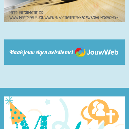
JouwWeb
Maak jouw eigen website met