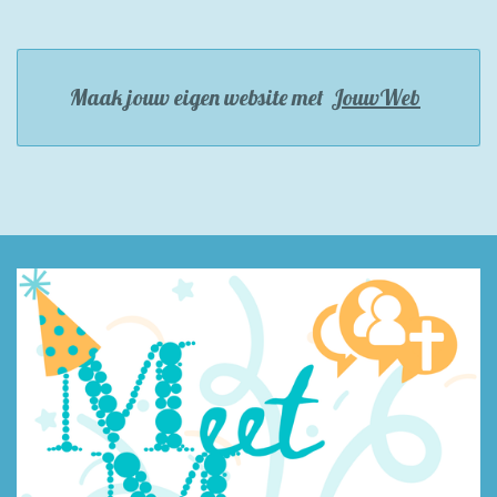
Maak jouw eigen website met
JouwWeb