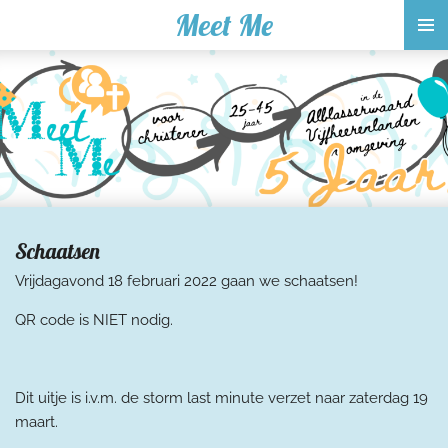
Meet Me
Ga
direct
naar
de
hoofdinhoud
Schaatsen
Vrijdagavond 18 februari 2022 gaan we schaatsen!
QR code is NIET nodig.
Dit uitje is i.v.m. de storm last minute verzet naar zaterdag 19
maart.