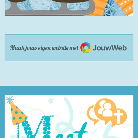
JouwWeb
Maak jouw eigen website met